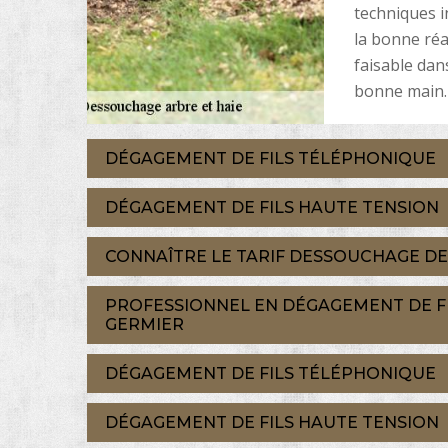
techniques i
la bonne réal
faisable dan
bonne main.
DÉGAGEMENT DE FILS TÉLÉPHONIQUE
DÉGAGEMENT DE FILS HAUTE TENSION
CONNAÎTRE LE TARIF DESSOUCHAGE DE
PROFESSIONNEL EN DÉGAGEMENT DE FI
GERMIER
DÉGAGEMENT DE FILS TÉLÉPHONIQUE
DÉGAGEMENT DE FILS HAUTE TENSION