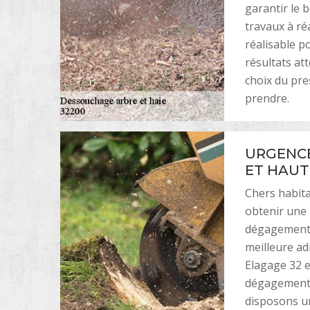
garantir le 
travaux à ré
réalisable p
résultats at
choix du pre
prendre.
URGENCE
ET HAUT
Chers habita
obtenir une 
dégagement d
meilleure ad
Elagage 32 e
dégagement d
disposons un