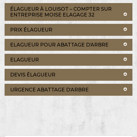
ÉLAGUEUR À LOUISOT – COMPTER SUR
ENTREPRISE MOISE ELAGAGE 32
PRIX ÉLAGUEUR
ELAGUEUR POUR ABATTAGE D’ARBRE
ELAGUEUR
DEVIS ÉLAGUEUR
URGENCE ABATTAGE D’ARBRE