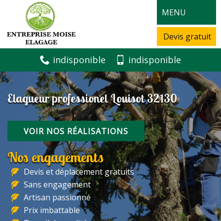
MENU
Devis gratuit
indisponible
indisponible
Elagueur professionel Louisot 32130
VOIR NOS RÉALISATIONS
Nos engagements
Devis et déplacement gratuits
Sans engagement
Artisan passionné
Prix imbattable