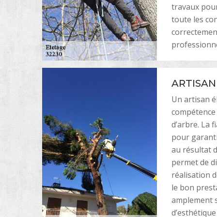
travaux pour
toute les co
correctement
professionne
ARTISAN
Un artisan 
compétence s
d’arbre. La f
pour garanti
au résultat 
permet de di
réalisation d
le bon prest
amplement su
d’esthétique