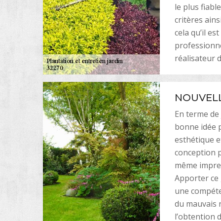
le plus fiabl
critères ains
cela qu’il es
professionne
réalisateur d
NOUVELL
En terme de 
bonne idée 
esthétique e
conception p
même impres
Apporter ce 
une compéten
du mauvais r
l’obtention d