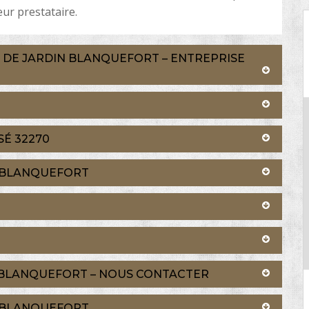
eur prestataire.
N DE JARDIN BLANQUEFORT – ENTREPRISE
SÉ 32270
N BLANQUEFORT
N BLANQUEFORT – NOUS CONTACTER
N BLANQUEFORT