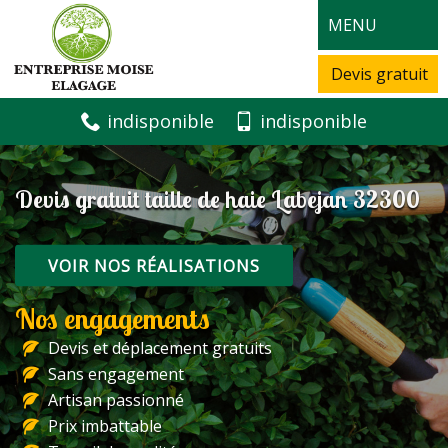
MENU
Devis gratuit
indisponible
indisponible
Devis gratuit taille de haie Labejan 32300
VOIR NOS RÉALISATIONS
Nos engagements
Devis et déplacement gratuits
Sans engagement
Artisan passionné
Prix imbattable