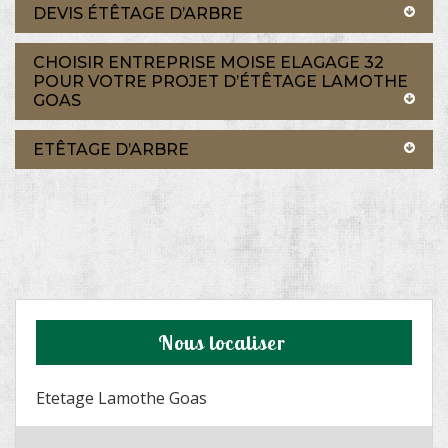
DEVIS ÉTÊTAGE D’ARBRE
CHOISIR ENTREPRISE MOISE ELAGAGE 32
POUR VOTRE PROJET D’ÉTÊTAGE LAMOTHE
GOAS
ETÊTAGE D’ARBRE
Nous localiser
Etetage Lamothe Goas