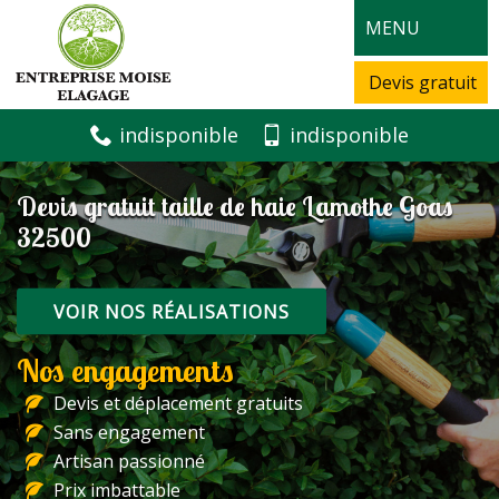
MENU
Devis gratuit
indisponible
indisponible
Devis gratuit taille de haie Lamothe Goas
32500
VOIR NOS RÉALISATIONS
Nos engagements
Devis et déplacement gratuits
Sans engagement
Artisan passionné
Prix imbattable