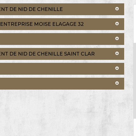
NT DE NID DE CHENILLE
– ENTREPRISE MOISE ELAGAGE 32
T DE NID DE CHENILLE SAINT CLAR