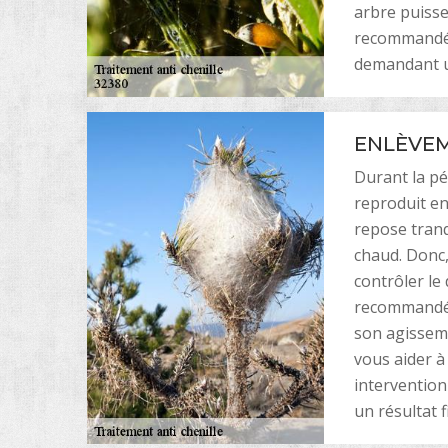
arbre puisse
recommandé 
demandant un
ENLÈVEM
Durant la pé
reproduit en
repose tranq
chaud. Donc,
contrôler le
recommandé d
son agisseme
vous aider à
intervention
un résultat f